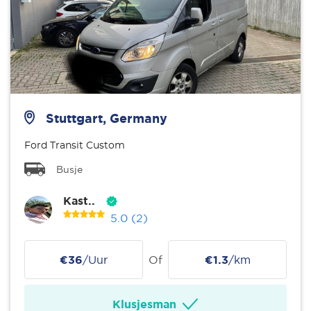
Stuttgart, Germany
Ford Transit Custom
Busje
Kast..
5.0
(2)
€36
/Uur
Of
€1.3
/km
Klusjesman