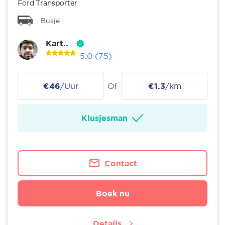
Ford Transporter
Busje
Kart..
5.0
(75)
€46
/Uur
Of
€1.3
/km
Klusjesman
Contact
Boek nu
Details