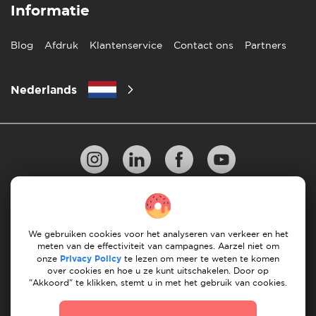
Informatie
Blog
Afdruk
Klantenservice
Contact ons
Partners
Nederlands
Privacy Beleid
10 regels voor succesvol verhuizen
Richtlijnen voor betaling
Algemene Voorwaarden
We gebruiken cookies voor het analyseren van verkeer en het
meten van de effectiviteit van campagnes. Aarzel niet om
Annuleren & terugbetalingen
onze
Privacy Policy
te lezen om meer te weten te komen
over cookies en hoe u ze kunt uitschakelen. Door op
"Akkoord" te klikken, stemt u in met het gebruik van cookies.
© 2026 Moovick. We gebruiken stockbeelden van
verschillende bronnen. Sommige inhoud kan affiliate links