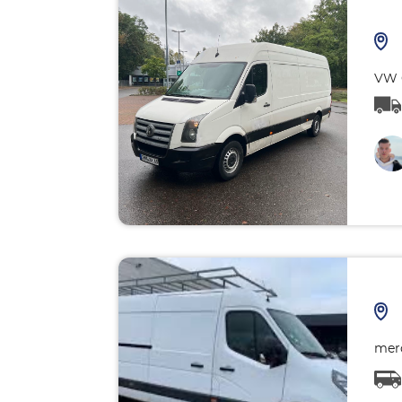
VW 
merc