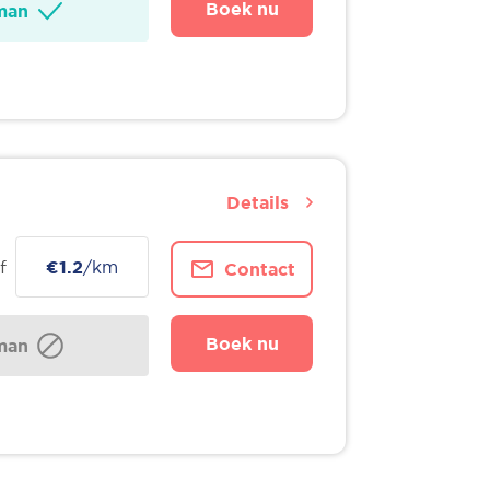
Boek nu
man
Details
f
€1.2
/km
Contact
Boek nu
man