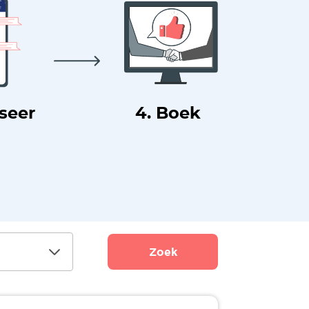
useer
4. Boek
Zoek