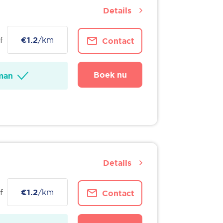
Details
f
€1.2
/km
Contact
Boek nu
man
Details
f
€1.2
/km
Contact