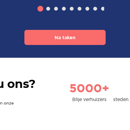
Na taken
u ons?
5000+
Blije verhuizers
steden 
en onze