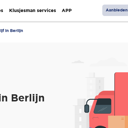
es
Klusjesman services
APP
Aanbieden 
jf in Berlijn
in Berlijn