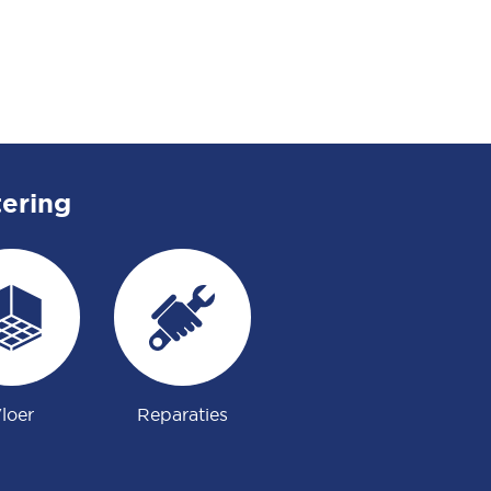
tering
loer
Reparaties
Tuinieren
Af